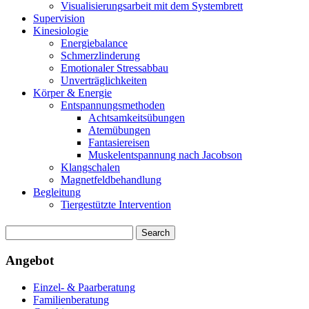
Visualisierungsarbeit mit dem Systembrett
Supervision
Kinesiologie
Energiebalance
Schmerzlinderung
Emotionaler Stressabbau
Unverträglichkeiten
Körper & Energie
Entspannungsmethoden
Achtsamkeitsübungen
Atemübungen
Fantasiereisen
Muskelentspannung nach Jacobson
Klangschalen
Magnetfeldbehandlung
Begleitung
Tiergestützte Intervention
Angebot
Einzel- & Paarberatung
Familienberatung