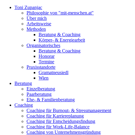
Toni Zupanjac
Philosophie von "mit-menschen.at"
Über mich
Arbeitsweise
Methoden
Beratung & Coaching
Körper- & Energiearbeit
Organisatorisches
Beratung & Coaching
Honorar
Termine
Praxisstandorte
Gramatneusiedl
Wien
Beratung
Einzelberatung
Paarberatung
Ehe- & Familienberatung
Coaching
Coaching für Burnout- & Stressmanagement
Coaching für Karriereplanung
Coaching für Entscheidungsfindung
Coaching für Work-Life-Balance
Coaching von Unternehmensgründung